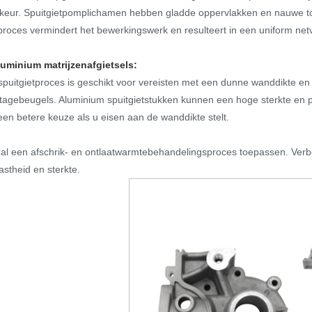
keur. Spuitgietpomplichamen hebben gladde oppervlakken en nauwe toler
roces vermindert het bewerkingswerk en resulteert in een uniform net
luminium matrijzenafgietsels:
spuitgietproces is geschikt voor vereisten met een dunne wanddikte en
agebeugels. Aluminium spuitgietstukken kunnen een hoge sterkte en per
 een betere keuze als u eisen aan de wanddikte stelt.
al een afschrik- en ontlaatwarmtebehandelingsproces toepassen. Ver
vastheid en sterkte.