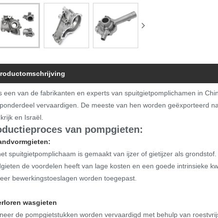
roductomschrijving
s een van de fabrikanten en experts van spuitgietpomplichamen in China
onderdeel vervaardigen. De meeste van hen worden geëxporteerd na
krijk en Israël.
oductieproces van pompgieten:
Zandvormgieten:
het spuitgietpomplichaam is gemaakt van ijzer of gietijzer als grondsto
gieten de voordelen heeft van lage kosten en een goede intrinsieke kw
eer bewerkingstoeslagen worden toegepast.
erloren wasgieten
eer de pompgietstukken worden vervaardigd met behulp van roestvrijst