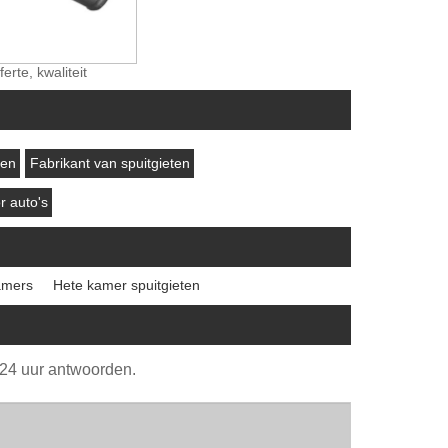
erte, kwaliteit
ten
Fabrikant van spuitgieten
 auto's
amers
Hete kamer spuitgieten
n 24 uur antwoorden.