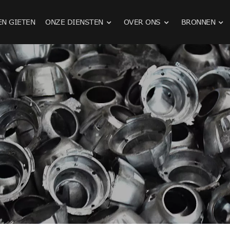
EN GIETEN
ONZE DIENSTEN
OVER ONS
BRONNEN
Stempelen van roestvrijstalen onderdelen
Gietstukken voor landbouwmachines