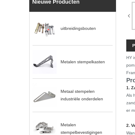
Nieuwe Producten
uitbreidingsbouten
P
HY i
Metalen stempelkasten
pomp
Fran
Pr
1. 
Metaal stempelen
Als 
industriële onderdelen
zand
er m
Metalen
2. V
stempelbevestigingen
Wann