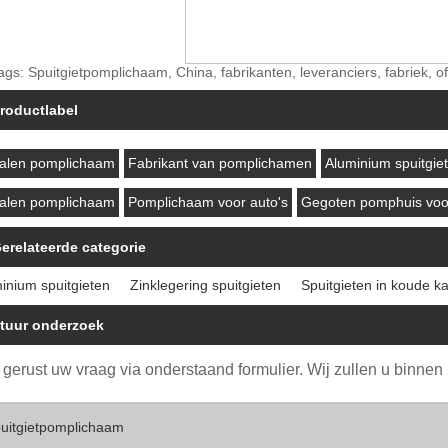
ags: Spuitgietpomplichaam, China, fabrikanten, leveranciers, fabriek, off
roductlabel
alen pomplichaam
Fabrikant van pomplichamen
Aluminium spuitgie
alen pomplichaam
Pomplichaam voor auto's
Gegoten pomphuis voor
erelateerde categorie
inium spuitgieten
Zinklegering spuitgieten
Spuitgieten in koude k
tuur onderzoek
 gerust uw vraag via onderstaand formulier. Wij zullen u binne