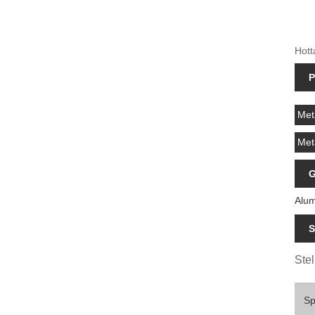
Hott
P
Met
Met
G
Alum
S
Stel