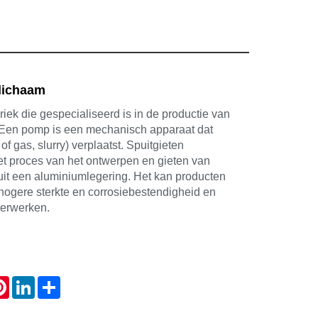
lichaam
iek die gespecialiseerd is in de productie van
 Een pomp is een mechanisch apparaat dat
f of gas, slurry) verplaatst. Spuitgieten
t proces van het ontwerpen en gieten van
t een aluminiumlegering. Het kan producten
hogere sterkte en corrosiebestendigheid en
verwerken.
atsApp
Pinterest
LinkedIn
Share