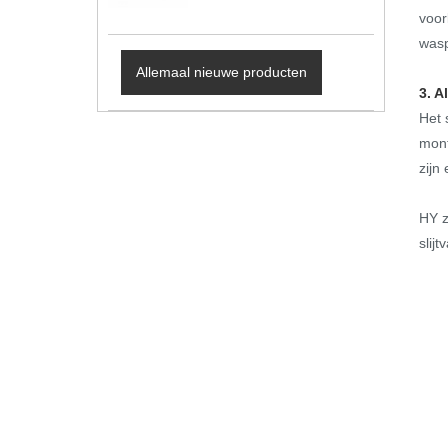
voor
wasp
Allemaal nieuwe producten
3. A
Het 
mont
zijn
HY z
slijt