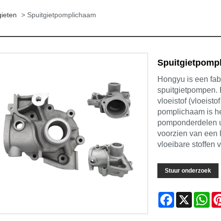
gieten
> Spuitgietpomplichaam
Spuitgietpomp
Hongyu is een fabr
spuitgietpompen.
vloeistof (vloeisto
pomplichaam is he
pomponderdelen ui
voorzien van een 
vloeibare stoffen 
Stuur onderzoek
Facebook
X
Wh