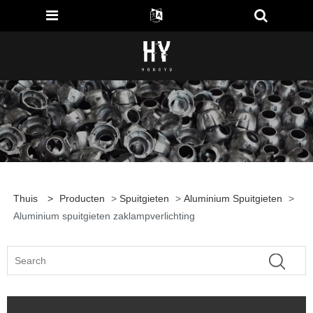
Thuis
>
Producten
>
Spuitgieten
>
Aluminium Spuitgieten
>
Aluminium spuitgieten zaklampverlichting