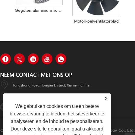
Gegoten aluminium lichte behuizing
Motorkoelventilatorblad
NEEM CONTACT MET ONS OP
Tongzhong Road, Tongan District, Xiamen, China
+86-19979320050
X
We gebruiken cookies om u een betere
Sales08@xmhongyu.com.cn
browse-ervaring te bieden, het siteverkeer te
analyseren en de inhoud te personaliseren.
Door deze site te gebruiken, gaat u akkoord
Copyright © 2023 Xiamen Hongyu Intelligent Technology Co., Ltd.