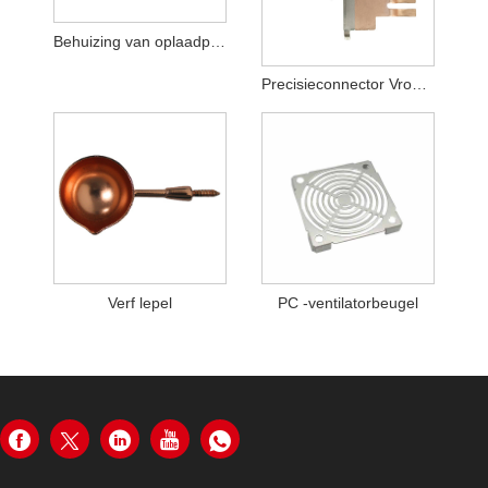
Behuizing van oplaadpistool voor energievoertuigen
Precisieconnector Vrouwelijke aansluiting Koperen staaf
Verf lepel
PC -ventilatorbeugel