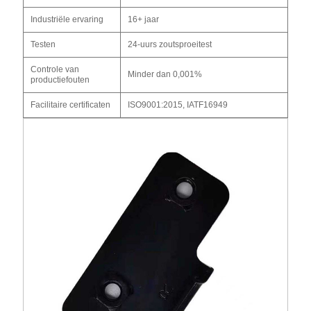
Industriële ervaring
16+ jaar
Testen
24-uurs zoutsproeitest
Controle van
Minder dan 0,001%
productiefouten
Facilitaire certificaten
ISO9001:2015, IATF16949