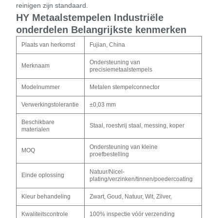
reinigen zijn standaard.
HY Metaalstempelen Industriële
onderdelen Belangrijkste kenmerken
Plaats van herkomst
Fujian, China
Ondersteuning van
Merknaam
precisiemetaalstempels
Modelnummer
Metalen stempelconnector
Verwerkingstolerantie
±0,03 mm
Beschikbare
Staal, roestvrij staal, messing, koper
materialen
Ondersteuning van kleine
MOQ
proefbestelling
Natuur/Nicel-
Einde oplossing
plating/verzinken/tinnen/poedercoating
Kleur behandeling
Zwart, Goud, Natuur, Wit, Zilver,
Kwaliteitscontrole
100% inspectie vóór verzending