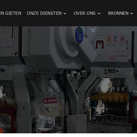
EN GIETEN
ONZE DIENSTEN
OVER ONS
BRONNEN
Stempelen van roestvrijstalen onderdelen
Gietstukken voor landbouwmachines