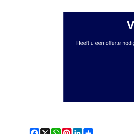
V
Heeft u een offerte nod
Facebook
X
WhatsApp
Pinterest
LinkedIn
Share