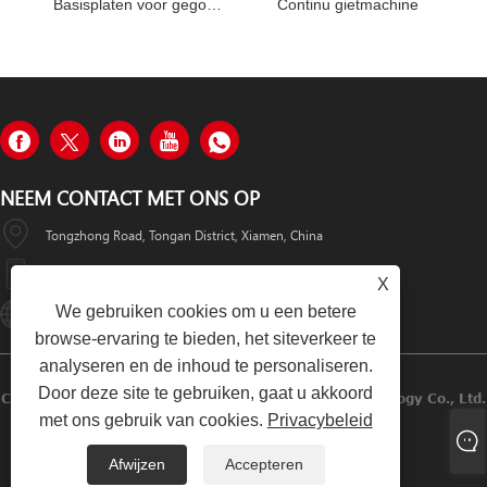
Basisplaten voor gegoten zaaimachines
Continu gietmachine
NEEM CONTACT MET ONS OP
Tongzhong Road, Tongan District, Xiamen, China
+86-19979320050
X
We gebruiken cookies om u een betere
Sales08@xmhongyu.com.cn
browse-ervaring te bieden, het siteverkeer te
analyseren en de inhoud te personaliseren.
Door deze site te gebruiken, gaat u akkoord
Copyright © 2023 Xiamen Hongyu Intelligent Technology Co., Ltd.
met ons gebruik van cookies.
Privacybeleid
Alle Rechten Voorbehouden
Afwijzen
Accepteren
Links
Sitemap
RSS
XML
Privacybeleid