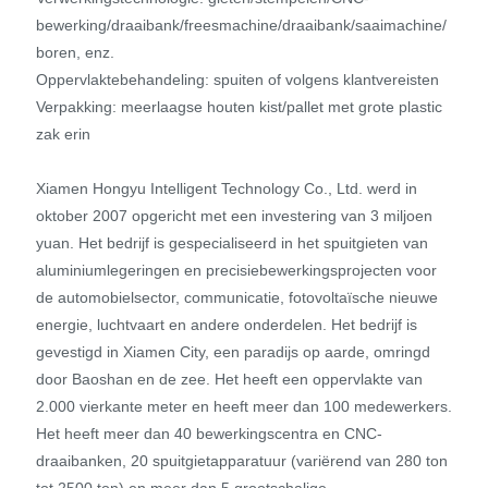
bewerking/draaibank/freesmachine/draaibank/saaimachine/
boren, enz.
Oppervlaktebehandeling: spuiten of volgens klantvereisten
Verpakking: meerlaagse houten kist/pallet met grote plastic
zak erin
Xiamen Hongyu Intelligent Technology Co., Ltd. werd in
oktober 2007 opgericht met een investering van 3 miljoen
yuan. Het bedrijf is gespecialiseerd in het spuitgieten van
aluminiumlegeringen en precisiebewerkingsprojecten voor
de automobielsector, communicatie, fotovoltaïsche nieuwe
energie, luchtvaart en andere onderdelen. Het bedrijf is
gevestigd in Xiamen City, een paradijs op aarde, omringd
door Baoshan en de zee. Het heeft een oppervlakte van
2.000 vierkante meter en heeft meer dan 100 medewerkers.
Het heeft meer dan 40 bewerkingscentra en CNC-
draaibanken, 20 spuitgietapparatuur (variërend van 280 ton
tot 2500 ton) en meer dan 5 grootschalige