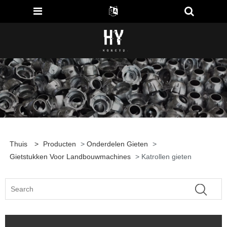
Thuis
>
Producten
>
Onderdelen Gieten
>
Gietstukken Voor Landbouwmachines
> Katrollen gieten