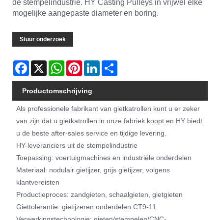
de stempelindustrie. HY Casting Pulleys in vrijwel elke
mogelijke aangepaste diameter en boring.
Stuur onderzoek
Facebook
X
WhatsApp
Pinterest
LinkedIn
Share
Productomschrijving
Als professionele fabrikant van gietkatrollen kunt u er zeker
van zijn dat u gietkatrollen in onze fabriek koopt en HY biedt
u de beste after-sales service en tijdige levering.
HY-leveranciers uit de stempelindustrie
Toepassing: voertuigmachines en industriële onderdelen
Materiaal: nodulair gietijzer, grijs gietijzer, volgens
klantvereisten
Productieproces: zandgieten, schaalgieten, gietgieten
Giettolerantie: gietijzeren onderdelen CT9-11
Verwerkingstechnologie: gieten/stempelen/CNC-