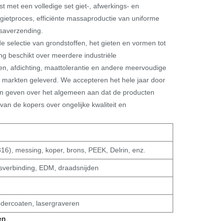
st met een volledige set giet-, afwerkings- en
gietproces, efficiënte massaproductie van uniforme
saverzending.
e selectie van grondstoffen, het gieten en vormen tot
ing beschikt over meerdere industriële
gen, afdichting, maattolerantie en andere meervoudige
 markten geleverd. We accepteren het hele jaar door
en geven over het algemeen aan dat de producten
an de kopers over ongelijke kwaliteit en
316), messing, koper, brons, PEEK, Delrin, enz.
esverbinding, EDM, draadsnijden
oedercoaten, lasergraveren
en