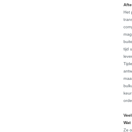
Afte
Het 
tran
comp
maga
buit
tijd
leve
Tijd
antw
maat
bulk
keur
orde
Vee
Wat 
Ze o