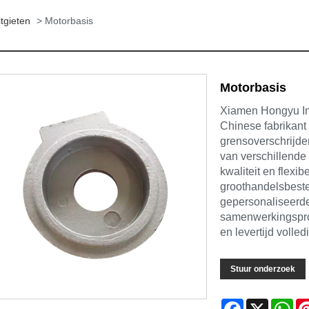
tgieten
> Motorbasis
Motorbasis
Xiamen Hongyu Inte
Chinese fabrikant
grensoverschrijde
van verschillende
kwaliteit en flexi
groothandelsbestel
gepersonaliseerde
samenwerkingsprob
en levertijd volle
Stuur onderzoek
Facebook
X
Wh