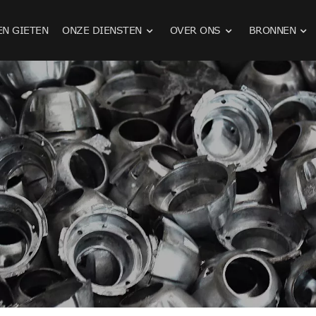
EN GIETEN
ONZE DIENSTEN
OVER ONS
BRONNEN
Stempelen van roestvrijstalen onderdelen
Gietstukken voor landbouwmachines