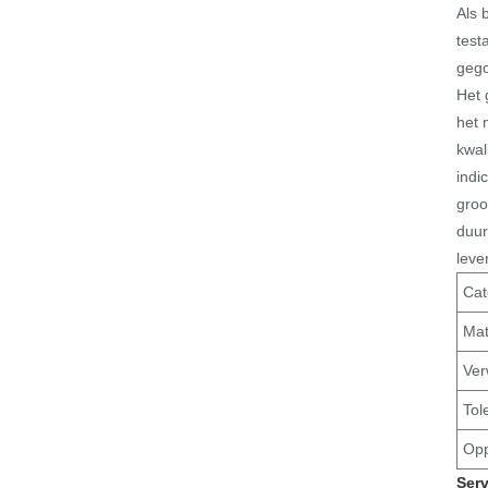
Als 
test
gego
Het 
het 
kwal
indi
groo
duur
leve
Cat
Mat
Ver
Tol
Opp
Ser