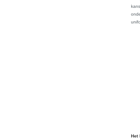
kans
onde
unif
Het 