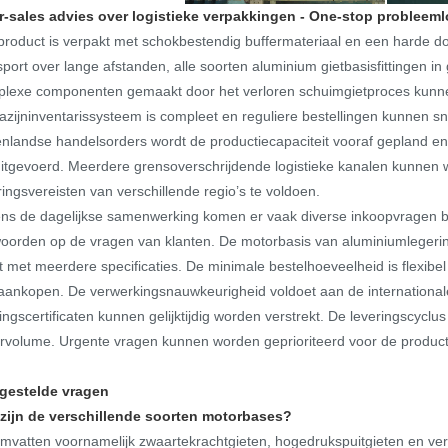
r-sales advies over logistieke verpakkingen - One-stop problee
product is verpakt met schokbestendig buffermateriaal en een harde doo
sport over lange afstanden, alle soorten aluminium gietbasisfittingen 
lexe componenten gemaakt door het verloren schuimgietproces kun
zijninventarissysteem is compleet en reguliere bestellingen kunnen sn
enlandse handelsorders wordt de productiecapaciteit vooraf gepland en
 uitgevoerd. Meerdere grensoverschrijdende logistieke kanalen kunne
ringsvereisten van verschillende regio’s te voldoen.
ens de dagelijkse samenwerking komen er vaak diverse inkoopvragen b
oorden op de vragen van klanten. De motorbasis van aluminiumlegerin
 met meerdere specificaties. De minimale bestelhoeveelheid is flexib
aankopen. De verwerkingsnauwkeurigheid voldoet aan de internationa
ingscertificaten kunnen gelijktijdig worden verstrekt. De leveringscycl
rvolume. Urgente vragen kunnen worden geprioriteerd voor de product
lgestelde vragen
zijn de verschillende soorten motorbases?
mvatten voornamelijk zwaartekrachtgieten, hogedrukspuitgieten en verl