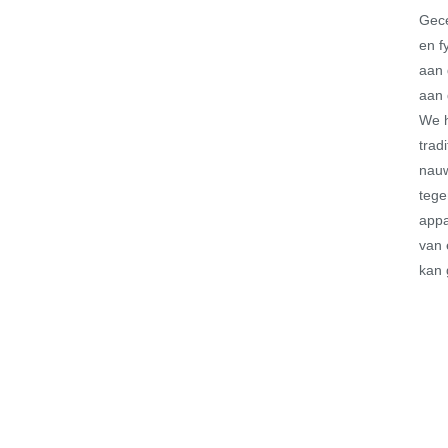
Gece
en f
aan 
aan 
We h
trad
nauw
tege
appa
van 
kan 