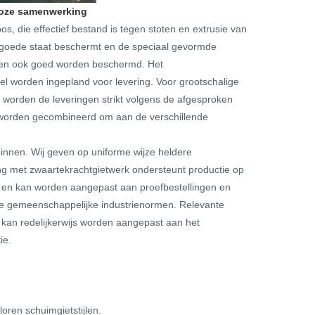
mloze samenwerking
s, die effectief bestand is tegen stoten en extrusie van
in goede staat beschermt en de speciaal gevormde
nen ook goed worden beschermd. Het
el worden ingepland voor levering. Voor grootschalige
 worden de leveringen strikt volgens de afgesproken
n worden gecombineerd om aan de verschillende
innen. Wij geven op uniforme wijze heldere
g met zwaartekrachtgietwerk ondersteunt productie op
el en kan worden aangepast aan proefbestellingen en
le gemeenschappelijke industrienormen. Relevante
us kan redelijkerwijs worden aangepast aan het
ie.
oren schuimgietstijlen.