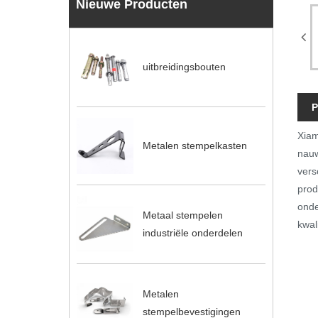
Nieuwe Producten
uitbreidingsbouten
P
Xiam
Metalen stempelkasten
nauw
vers
prod
onde
Metaal stempelen
kwal
industriële onderdelen
Metalen
stempelbevestigingen