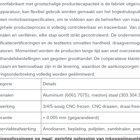
bronfabrikant met grootschalige productiecapaciteit is de fabriek uitgeru
apparatuur, kan flexibel gebruik worden gemaakt van het hogedrukspuit
ten motorbasisspecificaties, om te voldoen aan de behoeften van mas
gehele productieproces is volledig controleerbaar en traceerbaar. Van d
malen en verifiëren, elke stap wordt strikt gecontroleerd. De ondernem
ificatiecertificeringen en de testitems omvatten hardheid, draagvermo
catoren. Momenteel worden de producten lange tijd aan veel overzeese
thandelsbestellingen van gegoten groothandel. De coöperatieve klant
zaam en betrouwbaar zijn in de levering, waardoor de aankoopzorgen v
ringsonderbreking volledig worden geëlimineerd.
egorie
Details
erialen
Aluminium (6061.7075), roestvrij staal (303.304.
werking
3/4/5-assig CNC-frezen, CNC draaien, draai-fre
erantie
+ 0,005 mm (gegarandeerd)
ervlakteafwerking
Anodiseren, beplating, polijsten, zandstralen, p
viceoplossingen op maat: gerichte oplossing van inkooppijnpunt