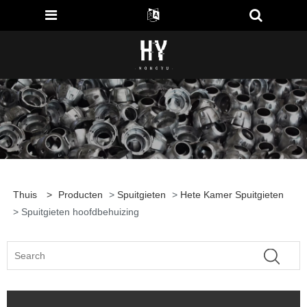
Thuis
>
Producten
>
Spuitgieten
>
Hete Kamer Spuitgieten
> Spuitgieten hoofdbehuizing