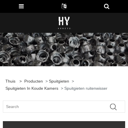
Thuis
>
Producten
>
Spuitgieten
>
Spuitgieten In Koude Kamers
> Spuitgieten ruitenwisser