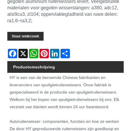
gegoten aluminium ruitenwissers levert. Veelgebruikte
materialen voor gegoten wisserstangen: a380, adc12,
alsi9cu3, zl104; oppervlaktegladheid van ruwe delen:
ra1.6~ra3.2;
Stuur onderzoek
Facebook
X
WhatsApp
Pinterest
LinkedIn
Share
Productomschrijving
HY is een van de beroemde Chinese fabrikanten en
leveranciers van spuitgietruitenwissers. Onze fabriek is
gespecialiseerd in de productie van spuitgietruitenwissers.
Welkom bij het kopen van spuitgietruitenwissers bij ons. Elk
verzoek van klanten wordt binnen 24 uur beantwoord.
Autoruitenwisser: componenten, functies en hoe ze werken
De door HY geproduceerde ruitenwissers zijn goedkoop en