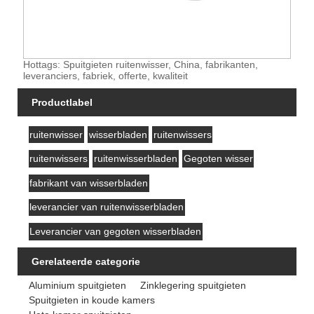
Hottags: Spuitgieten ruitenwisser, China, fabrikanten,
leveranciers, fabriek, offerte, kwaliteit
Productlabel
ruitenwisser
wisserbladen
ruitenwissers
ruitenwissers
ruitenwisserbladen
Gegoten wisser
fabrikant van wisserbladen
leverancier van ruitenwisserbladen
Leverancier van gegoten wisserbladen
Gerelateerde categorie
Aluminium spuitgieten
Zinklegering spuitgieten
Spuitgieten in koude kamers